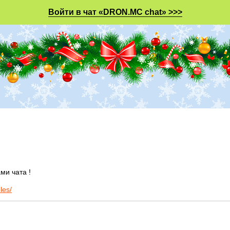
Войти в чат «DRON.MC chat» >>>
ми чата !
les/