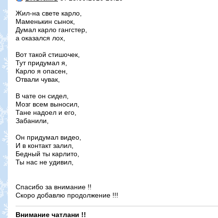
Жил-на свете карло,
Маменькин сынок,
Думал карло гангстер,
а оказался лох,
Вот такой стишочек,
Тут придумал я,
Карло я опасен,
Отвали чувак,
В чате он сидел,
Мозг всем выносил,
Тане надоел и его,
Забанили,
Он придумал видео,
И в контакт залил,
Бедный ты карлито,
Ты нас не удивил,
Спасибо за внимание !!
Скоро добавлю продолжение !!!
Внимание чатлани !!