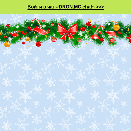
Войти в чат «DRON.MC chat» >>>