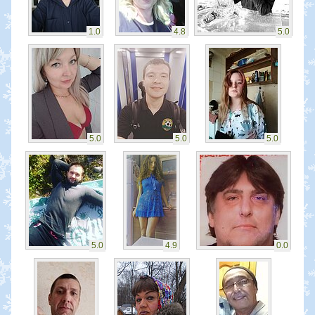
1.0
4.8
5.0
5.0
5.0
5.0
5.0
4.9
0.0